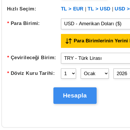
Hızlı Seçim:
TL > EUR
|
TL > USD
|
USD >
*
Para Birimi:
Para Birimlerinin Yerini 
*
Çevirileceği Birim:
*
Döviz Kuru Tarihi:
Hesapla