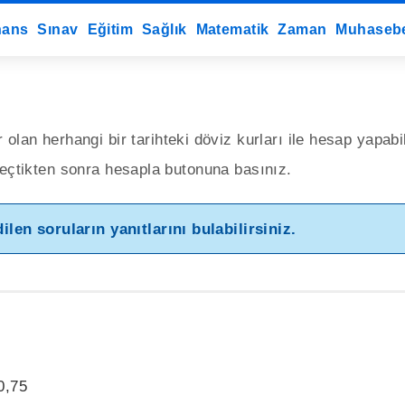
nans
Sınav
Eğitim
Sağlık
Matematik
Zaman
Muhaseb
an herhangi bir tarihteki döviz kurları ile hesap yapabil
i seçtikten sonra hesapla butonuna basınız.
n soruların yanıtlarını bulabilirsiniz.
0,75