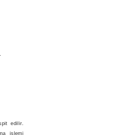
.
it edilir.
ma işlemi